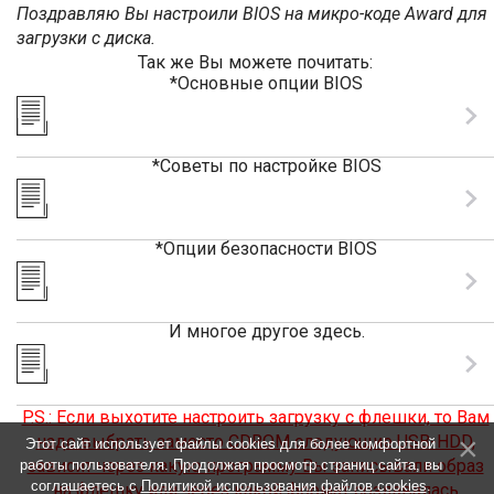
Поздравляю Вы настроили BIOS на микро-коде Award для
загрузки с диска.
Так же Вы можете почитать:
*Основные опции BIOS
*Советы по настройке BIOS
*Опции безопасности BIOS
И многое другое здесь.
P.S.: Если выхотите настроить загрузку с флешки, то Вам
надо выбрать заместо CDROM следующие USB-HDD,
Этот сайт использует файлы cookies для более комфортной
зависит через какую программу Вы записывали образ
работы пользователя. Продолжая просмотр страниц сайта, вы
соглашаетесь с
Политикой использования файлов cookies
.
на флешку или через какой формат создавалась