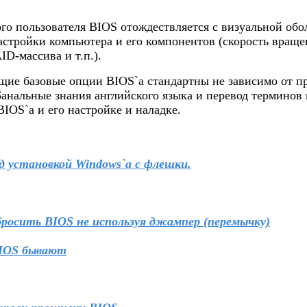
ого пользователя
BIOS
отождествляется с визуальной обо
астройки компьютера и его компонентов (скорость вращен
ID-массива и т.п.).
щие базовые опции
BIOS`а
стандартны не зависимо от п
Банальные знания английского языка и перевод терминов
IOS`а и его настройке и наладке.
д установкой Windows`а с флешки.
бросить BIOS не используя джампер (перемычку)
BIOS бывают