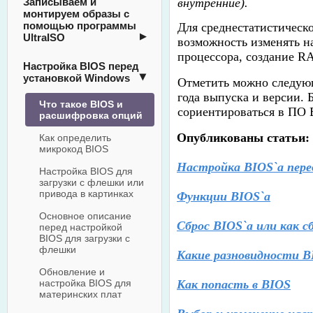
Записываем и
внутренние).
монтируем образы с
помощью программы
Для среднестатистическ
UltraISO
возможность изменять н
процессора, создание RA
Настройка BIOS перед
установкой Windows
Отметить можно следую
года выпуска и версии. 
Что такое BIOS и
сориентироваться в ПО B
расшифровка опций
Опубликованы статьи:
Как определить
микрокод BIOS
Настройка BIOS`а пере
Настройка BIOS для
загрузки с флешки или
привода в картинках
Функции BIOS`а
Основное описание
Сброс BIOS`а или как с
перед настройкой
BIOS для загрузки с
флешки
Какие разновидности 
Обновление и
настройка BIOS для
Как попасть в BIOS
материнских плат