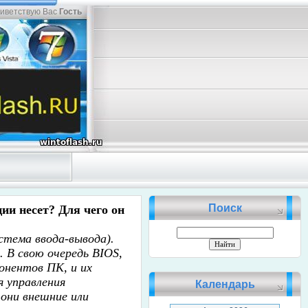
иветствую Вас
Гость
Поиск
ии несет? Для чего он
истема ввода-вывода).
. В свою очередь BIOS,
онентов ПК, и их
 управления
Календарь
 они внешние или