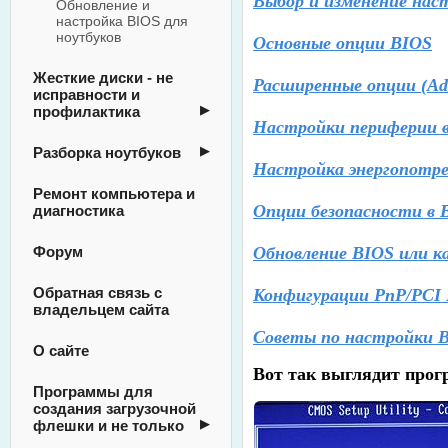
Выбор и изменение нас
Обновление и
настройка BIOS для
ноутбуков
Основные опции BIOS
Жесткие диски - не
Расширенные опции (
Ad
исправности и
профилактика
Настройки периферии в B
Разборка ноутбуков
Настройка энергопотре
Ремонт компьютера и
Опции безопасности в 
диагностика
Форум
Обновление BIOS или к
Обратная связь с
Конфигурации PnP/PCI B
владельцем сайта
Советы по настройки 
О сайте
Вот так выглядит прог
Программы для
создания загрузочной
флешки и не только