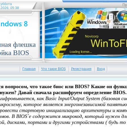
уббота
Пр
.2026, 05:38
чная флешка
ойка BIOS
Главная
Что такое BIOS
Регистрация
Вход
я вопросом, что такое биос или BIOS? Какие он функц
нужен? Давай сначала расшифруем определение BIOS.
шифровывается, как
Basic
Input
/
Output
System
(базовая с
икросхему, которое является энергонезависимой памятью
провести стартовую инициализацию архитектуры и комп
имов. В
BIOS`е
содержится микрокод, который нужен для
ой, дисками, портами и
другими устройствами ( будь то