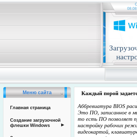
С
08.08
Загрузо
настр
Меню сайта
Каждый порой задаетс
Аббревиатура
BIOS рас
Главная страница
Это ПО, записанное в м
то есть ПО позволяет 
Создание загрузочной
настройку рабочих реж
флешки Windows
видеокартой, клавиатур