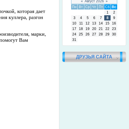
«
Август 2026
»
Пн
Вт
Ср
Чт
Пт
Сб
Вс
лочкой, которая дает
1
2
ия куллера, разгон
3
4
5
6
7
8
9
10
11
12
13
14
15
16
17
18
19
20
21
22
23
роизводителя, марки,
24
25
26
27
28
29
30
 помогут Вам
31
ДРУЗЬЯ САЙТА