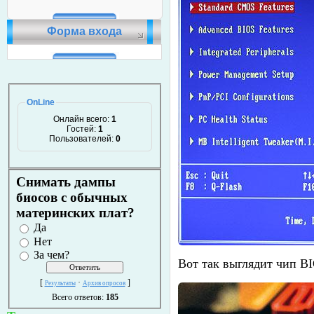
Форма входа
OnLine
Онлайн всего:
1
Гостей:
1
Пользователей:
0
Снимать дампы
биосов с обычных
материнских плат?
Да
Нет
За чем?
Вот так выглядит чип BI
[
·
]
Результаты
Архив опросов
Всего ответов:
185