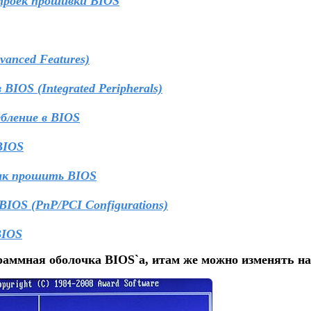
троек прошивки BIOS
vanced Features)
IOS (Integrated Peripherals)
бление в BIOS
BIOS
ак прошить BIOS
IOS (PnP/PCI Configurations)
BIOS
раммная оболочка BIOS`а, итам же можно изменять нас