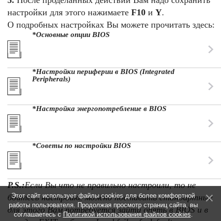
5.
После проделанных действий Вам надо сохранить
настройки для этого нажимаете
F10
и
Y
.
О подробных настройках Вы можете прочитать здесь:
*Основные опции BIOS
*Настройки периферии в BIOS (Integrated
Peripherals)
*Настройка энергопотребление в BIOS
*Советы по настройки BIOS
P.S.:
Если Вы что не правильно настроили, то не
Этот сайт использует файлы cookies для более комфортной
бойтесь настройки можно поставить стандартные
работы пользователя. Продолжая просмотр страниц сайта, вы
для этого Вам потребуется зайти опять в BIOS и в
соглашаетесь с
Политикой использования файлов cookies
.