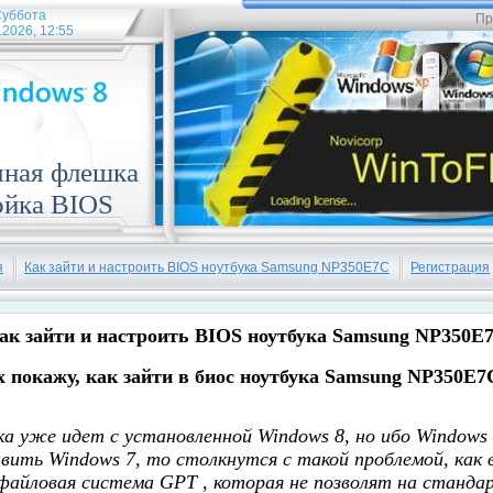
уббота
Пр
.2026, 12:55
чная флешка
ойка BIOS
я
Как зайти и настроить BIOS ноутбука Samsung NP350E7C
Регистрация
ак зайти и настроить BIOS ноутбука Samsung NP350E
 покажу, как зайти в биос ноутбука Samsung NP350E7
а уже идет с установленной Windows 8, но ибо Windows 
вить Windows 7, то столкнутся с такой проблемой, как 
айловая система GPT , которая не позволят на станда