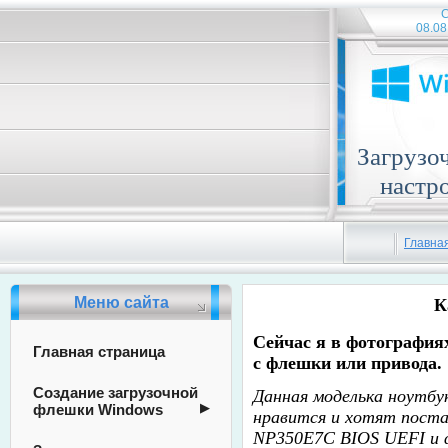
С
08.08
Загрузо
настр
Главна
Меню сайта
К
Сейчас я в фотографиях
Главная страница
с флешки или привода.
Создание загрузочной
Данная моделька ноутбук
флешки Windows
нравится и хотят поста
NP350E7C BIOS UEFI и ф