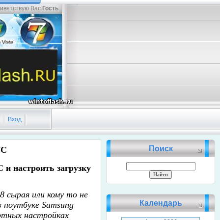
иветствую Вас
Гость
Вход
Поиск
7C
C и настроить загрузку
8 сырая или кому то не
Календарь
в ноутбуке Samsung
ртных настройках