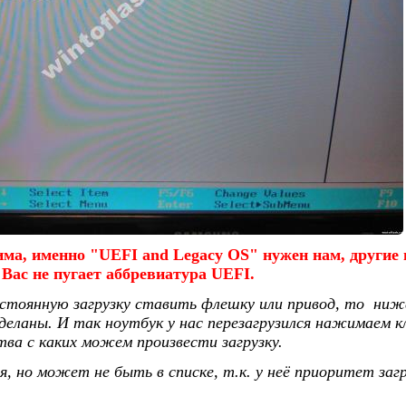
има, именно "UEFI and Legacy OS" нужен нам, другие н
 Вас не пугает аббревиатура UEFI.
остоянную загрузку ставить флешку или привод, то ниже
деланы. И так ноутбук у нас перезагрузился нажимаем к
тва с каких можем произвести загрузку.
я, но может не быть в списке, т.к. у неё приоритет заг