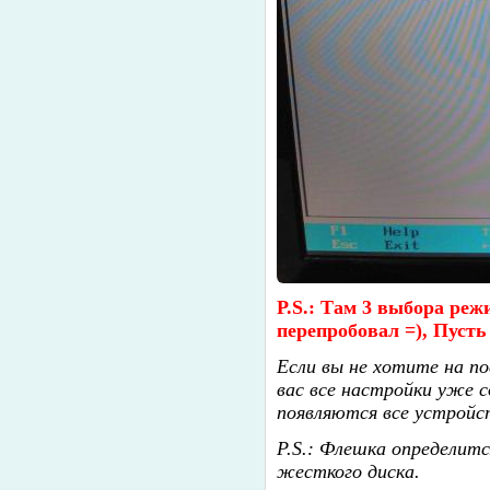
P.S.: Там 3 выбора реж
перепробовал =), Пусть
Если вы не хотите на п
вас все настройки уже с
появляются все устройс
P.S.: Флешка определитс
жесткого диска.