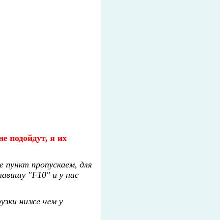
е подойдут, я их
 пункт пропускаем, для
лавишу "F10" и у нас
рузки ниже чем у