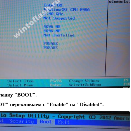
кладку "BOOT".
OT" переключаем с "Enable" на "Disabled".