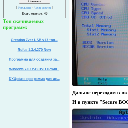
[
·
]
Результаты
Архив опросов
Всего ответов:
46
Топ скачиваемых
программ:
Creation Zver USB v13 тол...
Rufus 1.3.4.270 New
Программа для создания за...
Windows 7/8 USB DVD Downl...
DXUpdate программа для ав...
Дальше переходим в в
И в пункте "Secure BO