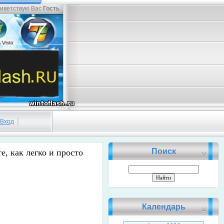
иветствую Вас
Гость
Вход
Поиск
е, как легко и просто
Календарь