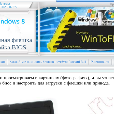
Четверг
Пр
.2026, 07:35
чная флешка
ойка BIOS
ная
Как зайти и настроить биос на ноутбуке Packard Bell
Регистрация
и просматриваем в картинках (фотографиях), и вы узнает
 биос и настроить для загрузки с флешки или привода.