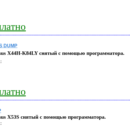
платно
OS DUMP
sus X44H-K84LY
снятый с помощью программатора.
:
платно
P
sus X53S
снятый с помощью программатора.
: