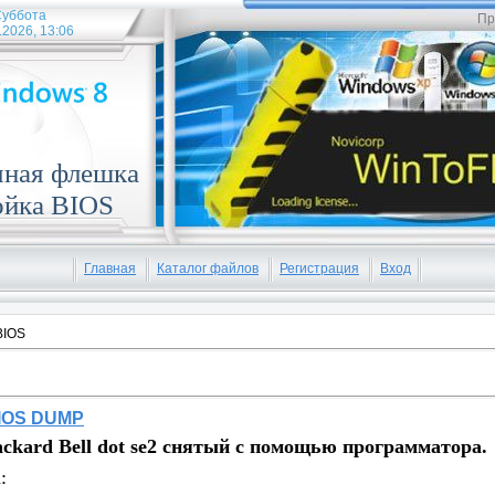
уббота
Пр
.2026, 13:06
чная флешка
ойка BIOS
Главная
Каталог файлов
Регистрация
Вход
BIOS
 BIOS DUMP
ackard Bell dot se2 снятый с помощью программатора.
: