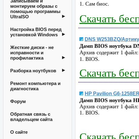
Записываем и
1. Сам биос.
монтируем образы с
помощью программы
Скачать бес
UltraISO
Настройка BIOS перед
установкой Windows
DNS W253BZQ/Артику
Дамп BIOS ноутбука D
Жесткие диски - не
Архив содержит 1 файл:
исправности и
профилактика
1. BIOS.
Скачать бес
Разборка ноутбуков
Ремонт компьютера и
диагностика
HP Pavilion G6-1258
Дамп BIOS ноутбука
HP
Форум
Архив содержит 1 файл:
1. BIOS.
Обратная связь с
владельцем сайта
О сайте
Скачать бес