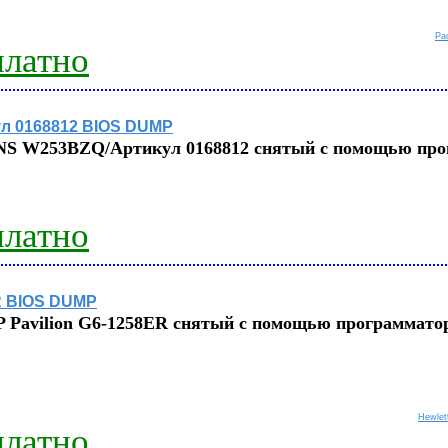
Pac
платно
л 0168812 BIOS DUMP
NS W253BZQ/Артикул 0168812 снятый с помощью про
платно
ER BIOS DUMP
 Pavilion G6-1258ER
снятый с помощью программатор
Hewlet
платно