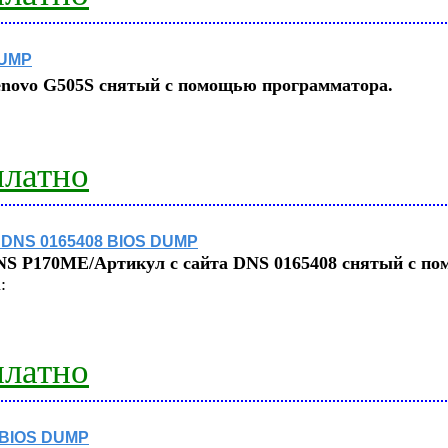
DUMP
enovo G505S снятый с помощью программатора.
платно
 DNS 0165408 BIOS DUMP
NS P170ME/Артикул с сайта DNS 0165408 снятый с п
:
платно
 BIOS DUMP