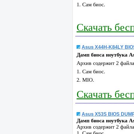
1. Сам биос.
Скачать бес
Asus X44H-K84LY BI
Дамп биоса ноутбука
A
Архив содержит 2 файла
1. Сам биос.
2. MIO.
Скачать бес
Asus X53S BIOS DUM
Дамп биоса ноутбука
A
Архив содержит 2 файла
1. Сам биос.