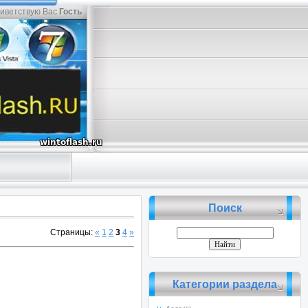
иветствую Вас
Гость
Поиск
Страницы
:
«
1
2
3
4
»
Категории раздела