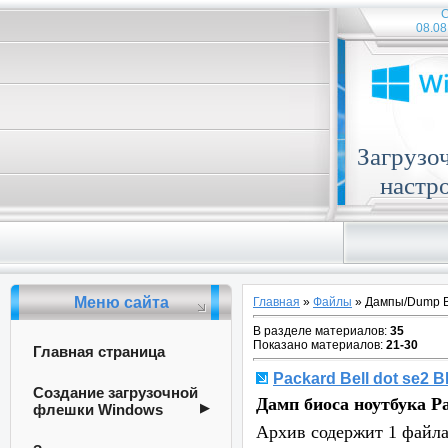
С
08.08
Загрузо
настр
Меню сайта
Главная
»
Файлы
» Дампы/Dump 
В разделе материалов
:
35
Показано материалов
:
21-30
Главная страница
Packard Bell dot se2
Создание загрузочной
Дамп биоса ноутбука P
флешки Windows
Архив содержит 1 файла