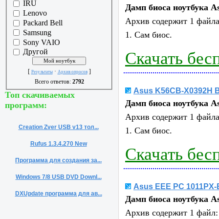
IRU
Дамп биоса ноутбука
A
Lenovo
Архив содержит 1 файла
Packard Bell
Samsung
1. Сам биос.
Sony VAIO
Другой
Скачать бес
[
·
]
Результаты
Архив опросов
Всего ответов:
2792
Asus K56CB-X0392H 
Топ скачиваемых
Дамп биоса ноутбука
A
программ:
Архив содержит 1 файла
Creation Zver USB v13 тол...
1. Сам биос.
Rufus 1.3.4.270 New
Скачать бес
Программа для создания за...
Windows 7/8 USB DVD Downl...
Asus EEE PC 1011PX
DXUpdate программа для ав...
Дамп биоса ноутбука
A
Архив содержит 1 файл: