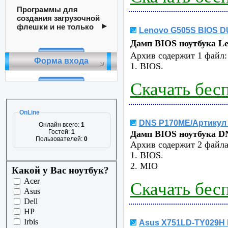
Программы для
создания загрузочной
флешки и не только
Lenovo G505S BIOS 
Дамп BIOS ноутбука L
Архив содержит 1 файл:
Форма входа
1. BIOS.
Скачать бес
OnLine
DNS P170ME/Артикул
Онлайн всего:
1
Гостей:
1
Дамп BIOS ноутбука D
Пользователей:
0
Архив содержит 2 файла
1. BIOS.
2. MIO
Какой у Вас ноутбук?
Acer
Скачать бес
Asus
Dell
HP
Irbis
Asus X751LD-TY029H