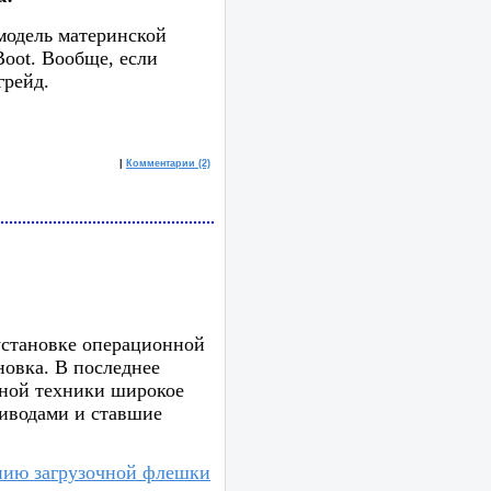
модель материнской
Boot. Вообще, если
грейд.
|
Комментарии (2)
установке операционной
новка. В последнее
рной техники широкое
иводами и ставшие
анию загрузочной флешки