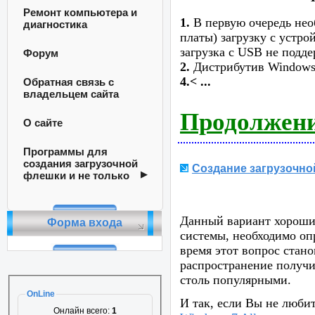
Ремонт компьютера и
1.
В первую очередь нео
диагностика
платы) загрузку с устро
загрузка с USB не подд
Форум
2.
Дистрибутив Windows
4.<
...
Обратная связь с
владельцем сайта
Продолжени
О сайте
Программы для
создания загрузочной
Создание загрузочно
флешки и не только
Данный вариант хороший
Форма входа
системы, необходимо опр
время этот вопрос стан
распространение получ
столь популярными.
OnLine
И так, если Вы не любит
Онлайн всего:
1