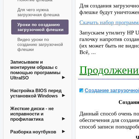
Для создания загрузочн
Для чего нужна
флешке будут уничтожен
загрузочная флешка
Скачать набор программ
Уроки по созданию
загрузочной флешки
Запускаем утилиту HP U
галочку напротив созда
Видео уроки по
созданию загрузочной
(их может быть не видн
флешки
Всё,
...
Записываем и
Продолжение
монтируем образы с
помощью программы
UltraISO
Настройка BIOS перед
Создание загрузочн
установкой Windows
Создани
Жесткие диски - не
Данный способ очень по
исправности и
профилактика
обеспечения для создани
способ записи поподроб
Разборка ноутбуков
Ч