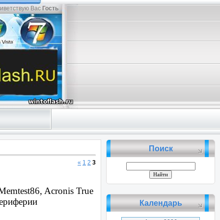
иветствую Вас
Гость
Поиск
«
1
2
3
emtest86, Acronis True
периферии
Календарь