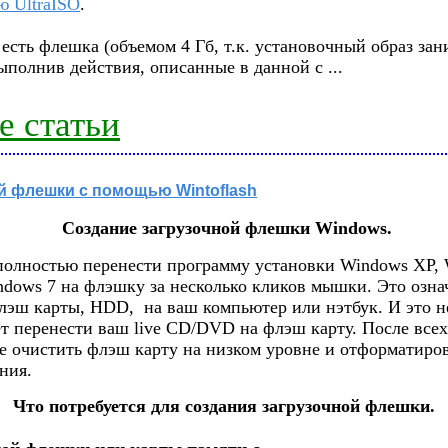
ю UltraISO
.
 есть флешка (объемом 4 Гб, т.к. установочный образ зани
ыполнив действия, описанные в данной с
...
 статьи
й флешки с помощью Wintoflash
Создание загрузочной флешки Windows.
 полностью перенести программу установки Windows XP,
ndows 7 на флэшку за несколько кликов мышки. Это озна
лэш карты, HDD, на ваш компьютер или нэтбук. И это не
ет перенести ваш live CD/DVD на флэш карту. После все
 очистить флэш карту на низком уровне и отформатиров
ния.
Что потребуется для создания загрузочной флешки.
...