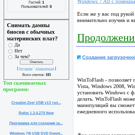
Windows 7 All с помощь
Гостей:
1
Пользователей:
0
Если же у вас под рукой
внимательно изучив и в
Снимать дампы
биосов с обычных
Продолжение
материнских плат?
Да
Нет
За чем?
Создание загрузочно
[
·
]
Результаты
Архив опросов
Всего ответов:
185
WinToFlash - позволяет
Топ скачиваемых
Vista, Windows 2008, Wi
программ:
установить Windows с ф
делать. WinToFlash мож
Creation Zver USB v13 тол...
манипуляций вы сможете
ежедневного использова
Rufus 1.3.4.270 New
Программа для создания за...
Windows 7/8 USB DVD Downl...