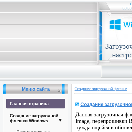
С
08.08
Загрузо
настр
Меню сайта
Создание загрузочной флешки
Главная страница
Создание загрузочно
Данная загрузочная фл
Создание загрузочной
Image, перепрошивки B
флешки Windows
нуждающейся в обновл
Понятие флешка