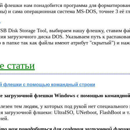
ой флешки нам понадобится программа для форматирован
ы) и сама операционная система MS-DOS, точнее 3 её г
.
SB Disk Storage Tool, выбираем нашу флешку, ставим ф
ния загрузочного диска DOS. Указываем путь к распак
о в папке так как файлы имеют атрибут "скрытый") и наж
 статьи
ой флешки с помощью командный строки
е загрузочной флешки Windows с помощью командной
лезен тем людям, у которых под рукой нет специального
я загрузочной флшеки: UltraISO, UNetboot, FlashBoot и т.
ней.
то нам понадобиться для создания загрузочной флешк