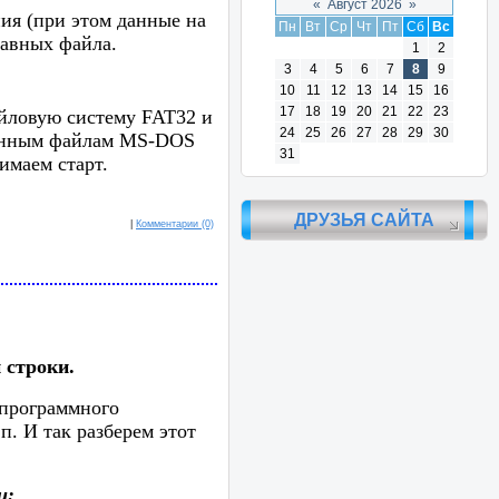
«
Август 2026
»
ия (при этом данные на
Пн
Вт
Ср
Чт
Пт
Сб
Вс
лавных файла.
1
2
3
4
5
6
7
8
9
10
11
12
13
14
15
16
17
18
19
20
21
22
23
айловую систему FAT32 и
24
25
26
27
28
29
30
ованным файлам MS-DOS
31
имаем старт.
ДРУЗЬЯ САЙТА
|
Комментарии (0)
 строки.
 программного
п. И так разберем этот
и: