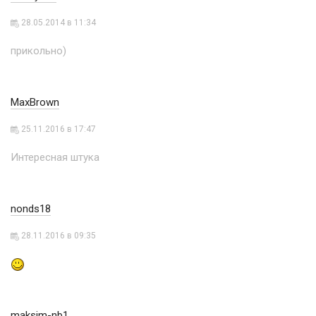
28.05.2014 в 11:34
прикольно)
MaxBrown
25.11.2016 в 17:47
Интересная штука
nonds18
28.11.2016 в 09:35
maksim-nb1