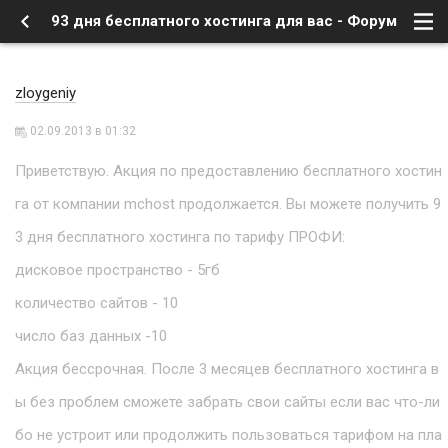
93 дня бесплатного хостинга для вас - Форум
zloygeniy
02.09.2013 в 01:32
Приветствую. Акция по предоставлению бесплатного хостин
га от компании mchost продолжается. Вы можете получить 9
3 дня бесплатного хостинга по тарифу ПРОФИ:
дисковое пространство - 5гб
количество сайтов - 10
число баз данных -10
Акция бессрочная. После 3 месяцев бесплатного хостинга в
ы без проблем сможете забрать свои сайты если вас что-ли
бо не устроит или продолжить пользоваться тарифом на пла