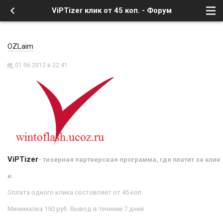
ViPTizer клик от 45 коп. - Форум
OZLaim
01.06.2012 в 22:41
ViPTizer
- тизерная партнерская программа, где платит за клик
и.
Оплата одного клика состовляет от 45 коп.
Минималка 150 руб. Вывод в течении 7 дней.