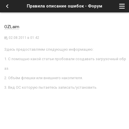
Правила описание ошибок - Форум
OZLaim
02.08.2011 в 01:42
Здесь предоставляем следующую информацию:
1. С помощью какой статьи пробовали создавать загрузочный обр
аз.
2. Объём флешки или внешнего накопителя.
3. Вид ОС которую пытаетесь записать/установить.