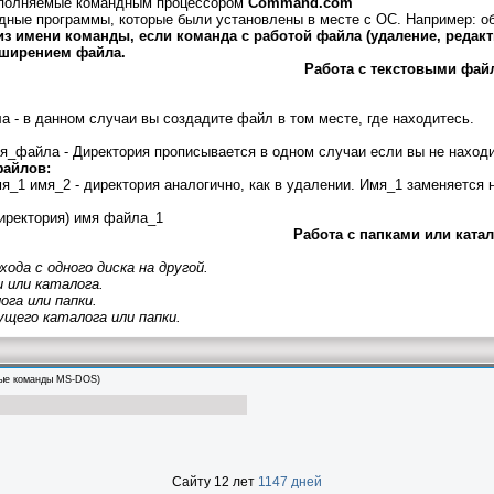
полняемые командным процессором
Command.com
дные программы, которые были установлены в месте с ОС. Например: об
з имени команды, если команда с работой файла (удаление, редакти
сширением файла.
Работа с текстовыми фай
 - в данном случаи вы создадите файл в том месте, где находитесь.
я_файла - Директория прописывается в одном случаи если вы не находи
файлов:
я_1 имя_2 - директория аналогично, как в удалении. Имя_1 заменяется 
ректория) имя файла_1
Работа с папками или ката
хода с одного диска на другой.
и или каталога.
ога или папки.
щего каталога или папки.
ые команды MS-DOS)
Сайту 12 лет
1147 дней