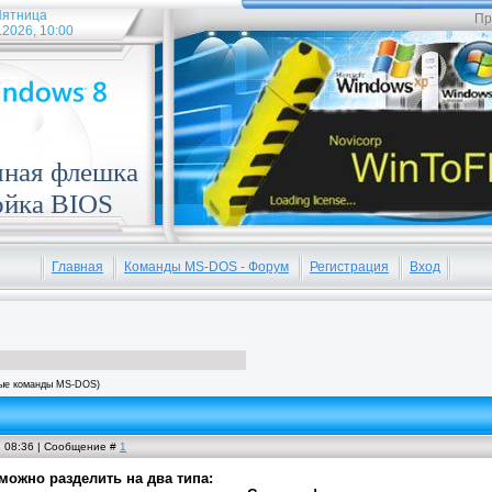
ятница
Пр
.2026, 10:00
чная флешка
ойка BIOS
Главная
Команды MS-DOS - Форум
Регистрация
Вход
ые команды MS-DOS)
, 08:36 | Сообщение #
1
ожно разделить на два типа: