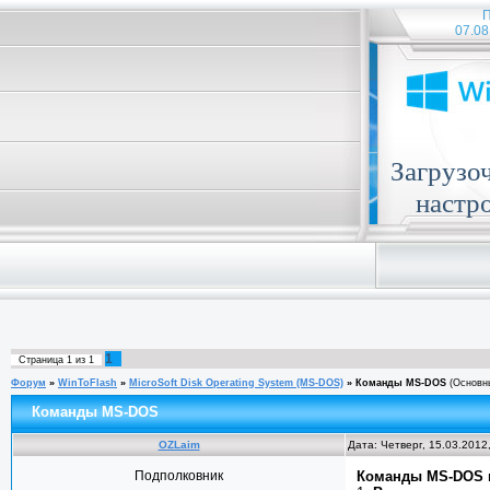
П
07.08
Загрузо
настр
1
Страница
1
из
1
Форум
»
WinToFlash
»
MicroSoft Disk Operating System (MS-DOS)
»
Команды MS-DOS
(Основн
Команды MS-DOS
OZLaim
Дата: Четверг, 15.03.2012
Подполковник
Команды MS-DOS м