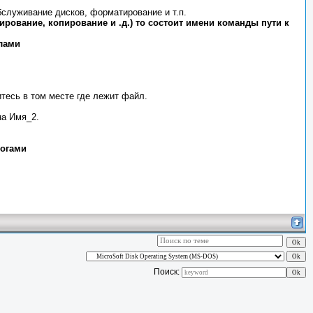
служивание дисков, форматирование и т.п.
рование, копирование и .д.) то состоит имени команды пути к
лами
тесь в том месте где лежит файл.
на Имя_2.
логами
Поиск: