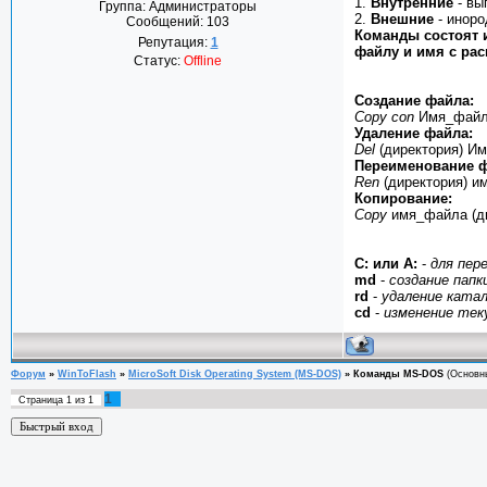
1.
Внутренние
- вы
Группа: Администраторы
2.
Внешние
- иноро
Сообщений:
103
Команды состоят и
Репутация:
1
файлу и имя с ра
Статус:
Offline
Создание файла:
Copy con
Имя_файла
Удаление файла:
Del
(директория) Им
Переименование 
Ren
(директория) им
Копирование:
Copy
имя_файла (ди
C: или A:
-
для пере
md
-
создание папк
rd
-
удаление катал
cd
-
изменение теку
Форум
»
WinToFlash
»
MicroSoft Disk Operating System (MS-DOS)
»
Команды MS-DOS
(Основн
1
Страница
1
из
1