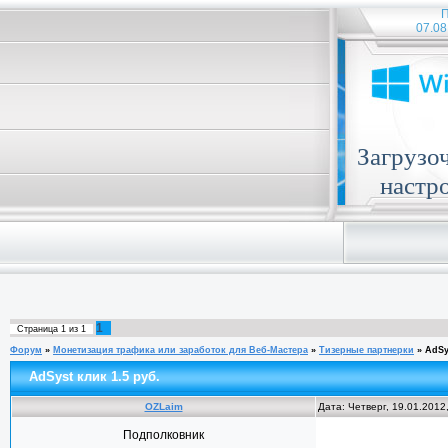
П
07.08
Загрузо
настр
1
Страница
1
из
1
Форум
»
Монетизация трафика или заработок для Веб-Мастера
»
Тизерные партнерки
»
AdSy
AdSyst клик 1.5 руб.
OZLaim
Дата: Четверг, 19.01.2012
Подполковник