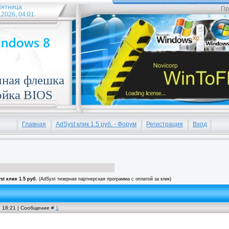
ятница
Пр
.2026, 04:01
чная флешка
ойка BIOS
Главная
AdSyst клик 1.5 руб. - Форум
Регистрация
Вход
st клик 1.5 руб.
(AdSyst тизерная партнерская программа с оплатой за клик)
, 18:21 | Сообщение #
1