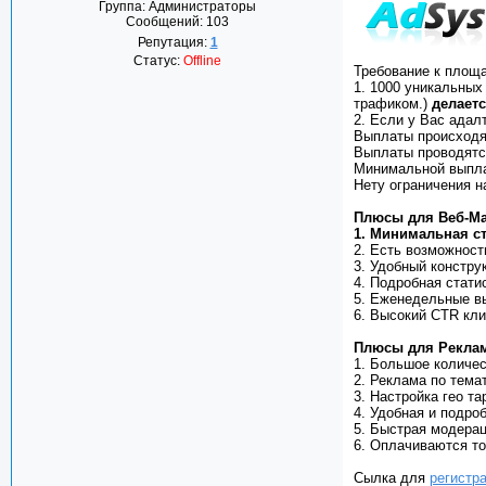
Группа: Администраторы
Сообщений:
103
Репутация:
1
Статус:
Offline
Требование к площа
1. 1000 уникальных
трафиком.)
делает
2. Если у Вас адал
Выплаты происходя
Выплаты проводятс
Минимальной выпла
Нету ограничения н
Плюсы для Веб-Ма
1. Минимальная ст
2. Есть возможност
3. Удобный конструк
4. Подробная статис
5. Еженедельные в
6. Высокий CTR кли
Плюсы для Реклам
1. Большое количес
2. Реклама по тема
3. Настройка гео та
4. Удобная и подроб
5. Быстрая модерац
6. Оплачиваются т
Сылка для
регистр