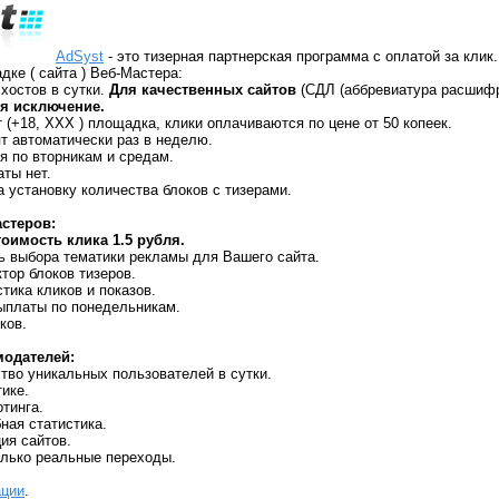
AdSyst
- это тизерная партнерская программа с оплатой за клик.
дке ( сайта ) Веб-Мастера:
 хостов в сутки.
Для качественных сайтов
(СДЛ (аббревиатура расшифр
ся исключение.
т (+18, ХХХ ) площадка, клики оплачиваются по цене от 50 копеек.
т автоматически раз в неделю.
я по вторникам и средам.
ты нет.
а установку количества блоков с тизерами.
стеров:
оимость клика 1.5 рубля.
ь выбора тематики рекламы для Вашего сайта.
тор блоков тизеров.
тика кликов и показов.
ыплаты по понедельникам.
ков.
одателей:
тво уникальных пользователей в сутки.
тике.
ртинга.
ная статистика.
ия сайтов.
олько реальные переходы.
ации
.